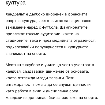
култура
Хандбалът е дълбоко вкоренен в френската
спортна култура, често считан за национално
занимание наред с футбола. Шампионатите
привлекат големи аудитории, както на
стадионите, така и чрез медийната отразеност,
подчертавайки популярността и културната
значимост на спорта.
Местните клубове и училища често участват в
хандбал, създавайки движение от основата,
което отглежда млади таланти. Тази
ангажираност помага да се внушат ценности
като работа в екип и дисциплина сред
младежите, допринасяйки за растежа на спорта.