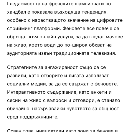
Гледаемостта на френските шампионати по
хандбал е показала възходяща тенденция,
особено с нарастващото значение на цифровите
стрийминг платформи. Феновете все повече се
обръщат към онлайн услуги, за да гледат мачове
на живо, което води до по-широк обхват на
аудиторията извън традиционната телевизия.
Стратегиите за ангажираност също са се
развили, като отборите и лигата използват
социални медии, за да се свържат с феновете.
Интерактивното съдържание, като анкети и
сесии на живо с въпроси и отговори, е станало
обичайно, насърчавайки чувството за общност
сред поддръжниците.
Освен това, инициативи като зони за фенове и