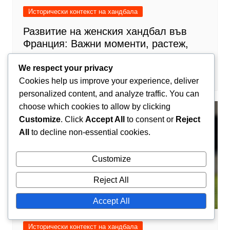
Исторически контекст на хандбала
Развитие на женския хандбал във
Франция: Важни моменти, растеж,
предизвикателства
We respect your privacy
Камийл Лефевр
05/02/2026
0
Cookies help us improve your experience, deliver
personalized content, and analyze traffic. You can
choose which cookies to allow by clicking
Customize
. Click
Accept All
to consent or
Reject
All
to decline non-essential cookies.
Customize
Reject All
Accept All
Исторически контекст на хандбала