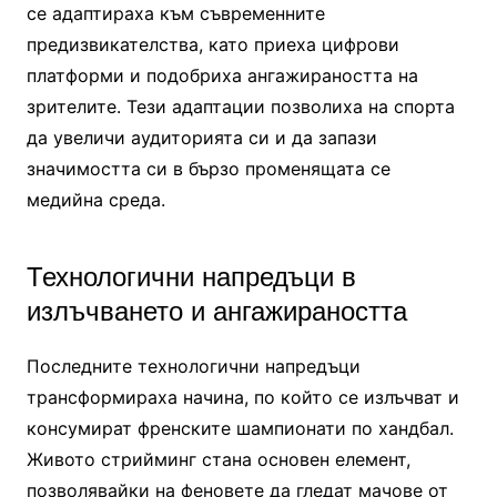
се адаптираха към съвременните
предизвикателства, като приеха цифрови
платформи и подобриха ангажираността на
зрителите. Тези адаптации позволиха на спорта
да увеличи аудиторията си и да запази
значимостта си в бързо променящата се
медийна среда.
Технологични напредъци в
излъчването и ангажираността
Последните технологични напредъци
трансформираха начина, по който се излъчват и
консумират френските шампионати по хандбал.
Живото стрийминг стана основен елемент,
позволявайки на феновете да гледат мачове от