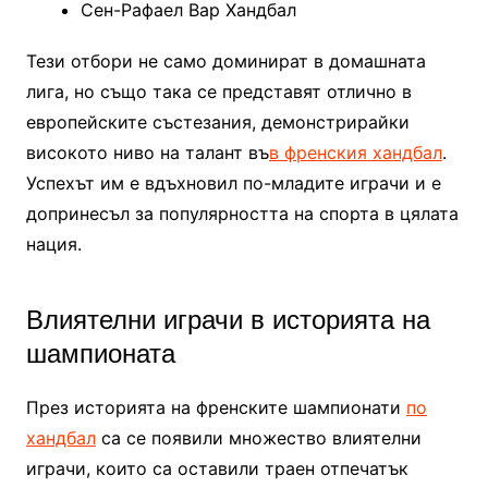
Сен-Рафаел Вар Хандбал
Тези отбори не само доминират в домашната
лига, но също така се представят отлично в
европейските състезания, демонстрирайки
високото ниво на талант въ
в френския хандбал
.
Успехът им е вдъхновил по-младите играчи и е
допринесъл за популярността на спорта в цялата
нация.
Влиятелни играчи в историята на
шампионата
През историята на френските шампионати
по
хандбал
са се появили множество влиятелни
играчи, които са оставили траен отпечатък