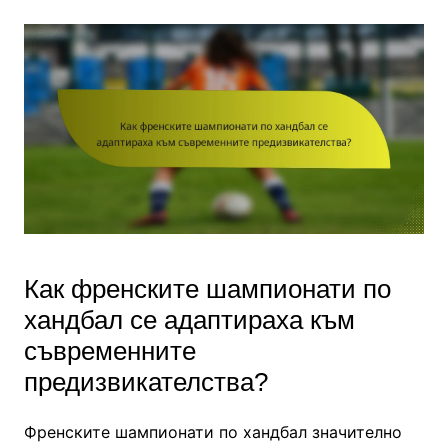
Как френските шампионати по
хандбал се адаптираха към
съвременните
предизвикателства?
Френските шампионати по хандбал значително