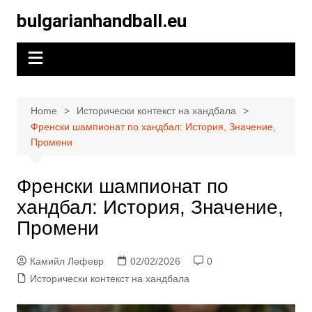
Skip
bulgarianhandball.eu
to
content
Home
Исторически контекст на хандбала
Френски шампионат по хандбал: История, Значение,
Промени
Френски шампионат по
хандбал: История, Значение,
Промени
Камийл Лефевр
02/02/2026
0
Исторически контекст на хандбала