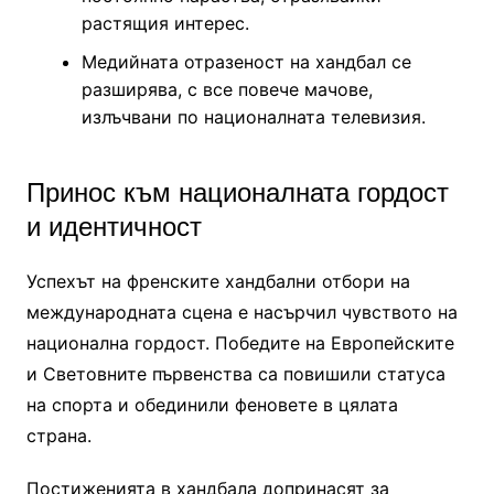
растящия интерес.
Медийната отразеност на хандбал се
разширява, с все повече мачове,
излъчвани по националната телевизия.
Принос към националната гордост
и идентичност
Успехът на френските хандбални отбори на
международната сцена е насърчил чувството на
национална гордост. Победите на Европейските
и Световните първенства са повишили статуса
на спорта и обединили феновете в цялата
страна.
Постиженията в хандбала допринасят за