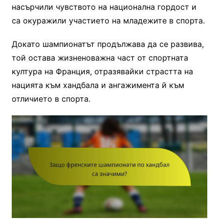
насърчили чувството на национална гордост и
са окуражили участието на младежите в спорта.
Докато шампионатът продължава да се развива,
той остава жизненоважна част от спортната
култура на Франция, отразявайки страстта на
нацията към хандбала и ангажимента й към
отличието в спорта.