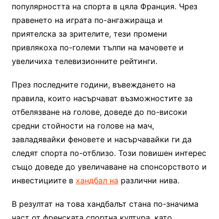
популярността на спорта в цяла Франция. Чрез
правенето на играта по-ангажираща и
приятелска за зрителите, тези промени
привлякоха по-големи тълпи на мачовете и
увеличиха телевизионните рейтинги.
През последните години, въвеждането на
правила, които насърчават възможностите за
отбелязване на голове, доведе до по-високи
средни стойности на голове на мач,
завладявайки феновете и насърчавайки ги да
следят спорта по-отблизо. Този повишен интерес
също доведе до увеличаване на спонсорството и
инвестициите в
хандбал на
различни нива.
В резултат на това хандбалът стана по-значима
част от френската спортна култура, като