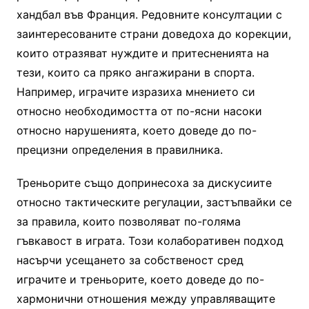
хандбал във Франция. Редовните консултации с
заинтересованите страни доведоха до корекции,
които отразяват нуждите и притесненията на
тези, които са пряко ангажирани в спорта.
Например, играчите изразиха мнението си
относно необходимостта от по-ясни насоки
относно нарушенията, което доведе до по-
прецизни определения в правилника.
Треньорите също допринесоха за дискусиите
относно тактическите регулации, застъпвайки се
за правила, които позволяват по-голяма
гъвкавост в играта. Този колаборативен подход
насърчи усещането за собственост сред
играчите и треньорите, което доведе до по-
хармонични отношения между управляващите