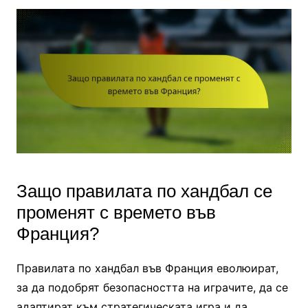
Защо правилата по хандбал се
променят с времето във
Франция?
Правилата по хандбал във Франция еволюират,
за да подобрят безопасността на играчите, да се
адаптират към стратегическата игра и да