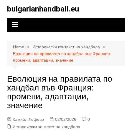
Skip
bulgarianhandball.eu
to
content
Home
Исторически контекст на хандбала
Еволюция на правилата по хандбал във Франция:
промени, адаптации, значение
Еволюция на правилата по
хандбал във Франция:
промени, адаптации,
значение
Камийл Лефевр
02/02/2026
0
Исторически контекст на хандбала