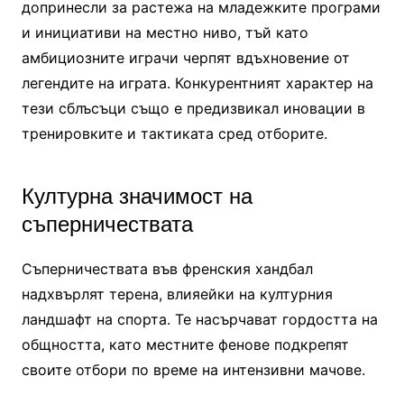
допринесли за растежа на младежките програми
и инициативи на местно ниво, тъй като
амбициозните играчи черпят вдъхновение от
легендите на играта. Конкурентният характер на
тези сблъсъци също е предизвикал иновации в
тренировките и тактиката сред отборите.
Културна значимост на
съперничествата
Съперничествата във френския хандбал
надхвърлят терена, влияейки на културния
ландшафт на спорта. Те насърчават гордостта на
общността, като местните фенове подкрепят
своите отбори по време на интензивни мачове.