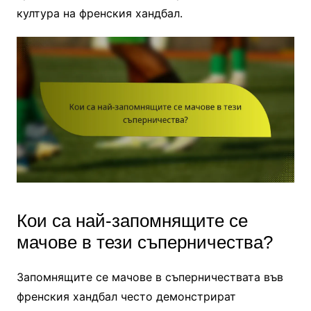
култура на френския хандбал.
Кои са най-запомнящите се
мачове в тези съперничества?
Запомнящите се мачове в съперничествата във
френския хандбал често демонстрират