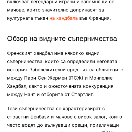
включват легендарни играчи и запомнящи се
мачове, които значително допринасят за
културната тъкан
на хандбала
във Франция.
Обзор на видните съперничества
Френският хандбал има няколко видни
съперничества, които са определили неговата
история. Забележителни сред тях са сблъсъците
между Пари Сен Жермен (ПСЖ) и Монпелие
Хандбал, както и ожесточената конкуренция
между Нант и отборите от Стартлиг.
Тези съперничества се характеризират с
страстни фенбази и мачове с висок залог, които
често водят до вълнуващи срещи, привличащи