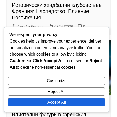
Исторически хандбални клубове във
Франция: Наследство, Влияние,
Постижения
Камийл Лефевр
02/02/2026
0
We respect your privacy
Cookies help us improve your experience, deliver
personalized content, and analyze traffic. You can
choose which cookies to allow by clicking
Customize
. Click
Accept All
to consent or
Reject
All
to decline non-essential cookies.
Customize
Reject All
Accept All
Исторически контекст на хандбала
Влиятелни фигури в френския