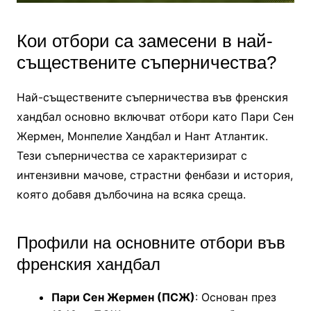
Кои отбори са замесени в най-
съществените съперничества?
Най-съществените съперничества във френския
хандбал основно включват отбори като Пари Сен
Жермен, Монпелие Хандбал и Нант Атлантик.
Тези съперничества се характеризират с
интензивни мачове, страстни фенбази и история,
която добавя дълбочина на всяка среща.
Профили на основните отбори във
френския хандбал
Пари Сен Жермен (ПСЖ)
: Основан през