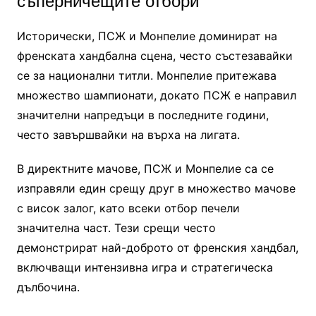
съперничещите отбори
Исторически, ПСЖ и Монпелие доминират на
френската хандбална сцена, често състезавайки
се за национални титли. Монпелие притежава
множество шампионати, докато ПСЖ е направил
значителни напредъци в последните години,
често завършвайки на върха на лигата.
В директните мачове, ПСЖ и Монпелие са се
изправяли един срещу друг в множество мачове
с висок залог, като всеки отбор печели
значителна част. Тези срещи често
демонстрират най-доброто от френския хандбал,
включващи интензивна игра и стратегическа
дълбочина.