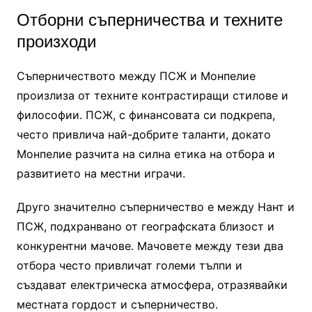
Отборни съперничества и техните
произходи
Съперничеството между ПСЖ и Монпелие
произлиза от техните контрастиращи стилове и
философии. ПСЖ, с финансовата си подкрепа,
често привлича най-добрите таланти, докато
Монпелие разчита на силна етика на отбора и
развитието на местни играчи.
Друго значително съперничество е между Нант и
ПСЖ, подхранвано от географската близост и
конкурентни мачове. Мачовете между тези два
отбора често привличат големи тълпи и
създават електрическа атмосфера, отразявайки
местната гордост и съперничество.