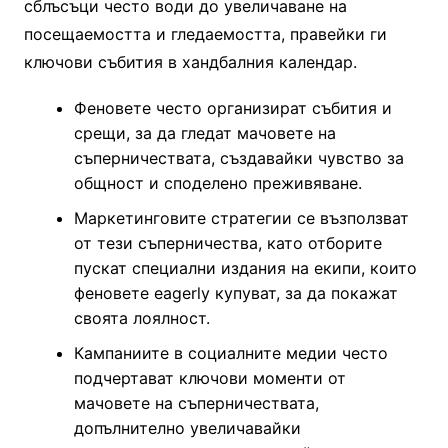
сблъсъци често води до увеличаване на
посещаемостта и гледаемостта, правейки ги
ключови събития в хандбалния календар.
Феновете често организират събития и
срещи, за да гледат мачовете на
съперничествата, създавайки чувство за
общност и споделено преживяване.
Маркетинговите стратегии се възползват
от тези съперничества, като отборите
пускат специални издания на екипи, които
феновете eagerly купуват, за да покажат
своята лоялност.
Кампаниите в социалните медии често
подчертават ключови моменти от
мачовете на съперничествата,
допълнително увеличавайки