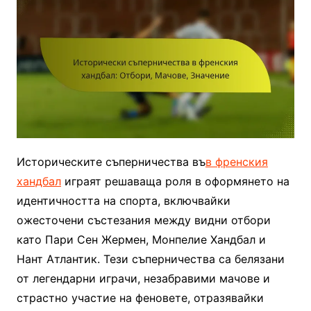
Историческите съперничества въ
в френския
хандбал
играят решаваща роля в оформянето на
идентичността на спорта, включвайки
ожесточени състезания между видни отбори
като Пари Сен Жермен, Монпелие Хандбал и
Нант Атлантик. Тези съперничества са белязани
от легендарни играчи, незабравими мачове и
страстно участие на феновете, отразявайки