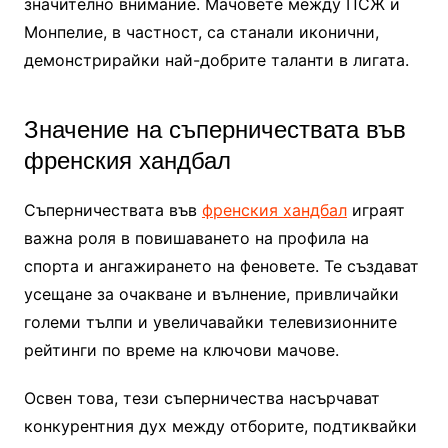
значително внимание. Мачовете между ПСЖ и
Монпелие, в частност, са станали иконични,
демонстрирайки най-добрите таланти в лигата.
Значение на съперничествата във
френския хандбал
Съперничествата във
френския хандбал
играят
важна роля в повишаването на профила на
спорта и ангажирането на феновете. Те създават
усещане за очакване и вълнение, привличайки
големи тълпи и увеличавайки телевизионните
рейтинги по време на ключови мачове.
Освен това, тези съперничества насърчават
конкурентния дух между отборите, подтиквайки