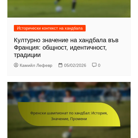
Исторически контекст на хандбала
Културно значение на хандбала във
Франция: общност, идентичност,
традиции
Камийл Лефевр
05/02/2026
0