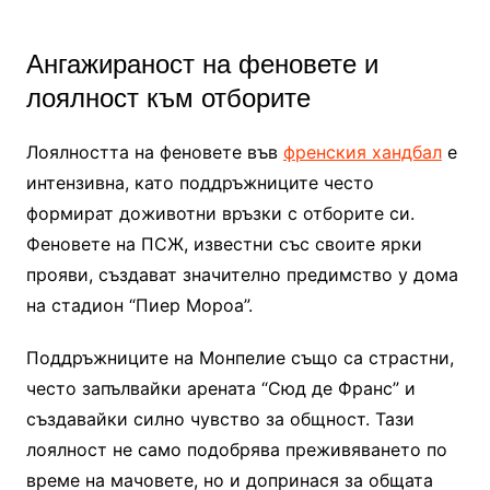
Ангажираност на феновете и
лоялност към отборите
Лоялността на феновете във
френския хандбал
е
интензивна, като поддръжниците често
формират доживотни връзки с отборите си.
Феновете на ПСЖ, известни със своите ярки
прояви, създават значително предимство у дома
на стадион “Пиер Мороа”.
Поддръжниците на Монпелие също са страстни,
често запълвайки арената “Сюд де Франс” и
създавайки силно чувство за общност. Тази
лоялност не само подобрява преживяването по
време на мачовете, но и допринася за общата