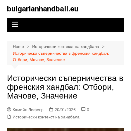
Skip
bulgarianhandball.eu
to
content
Home
Исторически контекст на хандбала
Исторически съперничества в френския хандбал:
Отбори, Мачове, Значение
Исторически съперничества в
френския хандбал: Отбори,
Мачове, Значение
Камийл Лефевр
20/01/2026
0
Исторически контекст на хандбала