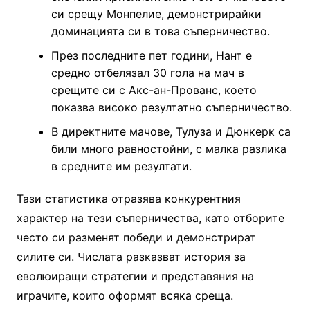
си срещу Монпелие, демонстрирайки
доминацията си в това съперничество.
През последните пет години, Нант е
средно отбелязал 30 гола на мач в
срещите си с Акс-ан-Прованс, което
показва високо резултатно съперничество.
В директните мачове, Тулуза и Дюнкерк са
били много равностойни, с малка разлика
в средните им резултати.
Тази статистика отразява конкурентния
характер на тези съперничества, като отборите
често си разменят победи и демонстрират
силите си. Числата разказват история за
еволюиращи стратегии и представяния на
играчите, които оформят всяка среща.