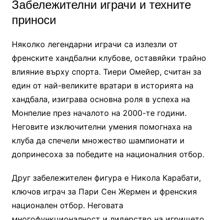
Забележителни играчи и техните
приноси
Няколко легендарни играчи са излезли от
френските хандбални клубове, оставяйки трайно
влияние върху спорта. Тиери Омейер, считан за
един от най-великите вратари в историята на
хандбала, изиграва основна роля в успеха на
Монпелие през началото на 2000-те години.
Неговите изключителни умения помогнаха на
клуба да спечели множество шампионати и
допринесоха за победите на националния отбор.
Друг забележителен фигура е Никола Карабати,
ключов играч за Пари Сен Жермен и френския
национален отбор. Неговата
многофункционалност и лидерство на игрището