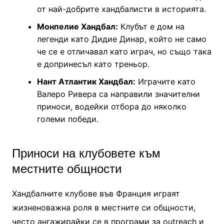
от най-добрите хандбалисти в историята.
Монпелие Хандбал:
Клубът е дом на
легенди като Дидие Динар, който не само
че се е отличавал като играч, но също така
е допринесъл като треньор.
Нант Атлантик Хандбал:
Играчите като
Валеро Ривера са направили значителни
приноси, водейки отбора до няколко
големи победи.
Приноси на клубовете към
местните общности
Хандбалните клубове във Франция играят
жизненоважна роля в местните си общности,
често ангажирайки се в програми за outreach и