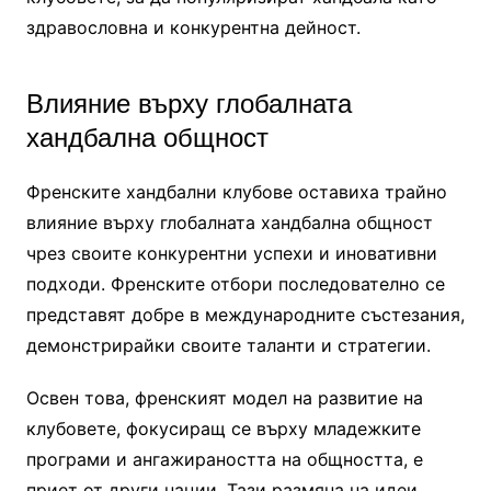
здравословна и конкурентна дейност.
Влияние върху глобалната
хандбална общност
Френските хандбални клубове оставиха трайно
влияние върху глобалната хандбална общност
чрез своите конкурентни успехи и иновативни
подходи. Френските отбори последователно се
представят добре в международните състезания,
демонстрирайки своите таланти и стратегии.
Освен това, френският модел на развитие на
клубовете, фокусиращ се върху младежките
програми и ангажираността на общността, е
приет от други нации. Тази размяна на идеи