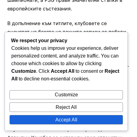
шампионати, а PSG прави значителни стъпки в
европейските състезания.
В допълнение към титлите, клубовете се
оценяват на базата на техните записи за победи
и загуби както в местните, така и в
We respect your privacy
Cookies help us improve your experience, deliver
международните мачове. Например, клуб с
personalized content, and analyze traffic. You can
висок процент на победи в Лигата на Франция
choose which cookies to allow by clicking
може да бъде считан за по-успешен от клуб с по-
Customize
. Click
Accept All
to consent or
Reject
малко победи, дори и двата да имат подобен
All
to decline non-essential cookies.
брой трофеи.
Customize
Забележителни постижения на
Reject All
клубовете
Accept All
Клубове като AS Сен-Рафаел Вар Хандбал и Нант