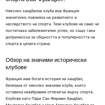
Няколко хандбални клуба във Франция
значително повлияха на развитието и
наследството на спорта. Тези клубове не само че
постигнаха забележителен успех, но също така
допринесоха за общността и популярността на
спорта в цялата страна.
Обзор на значими исторически
клубове
Франция има богата история на хандбал,
белязана от няколко значими клуба, които
оставиха незабравим отпечатък върху спорта.
Клубове като Пари Сен Жермен Хандбал,
Монпелие Хандбал и Нант Атлантик Хандбал са