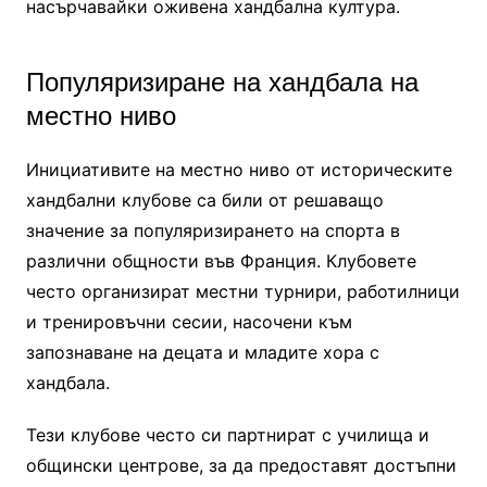
насърчавайки оживена хандбална култура.
Популяризиране на хандбала на
местно ниво
Инициативите на местно ниво от историческите
хандбални клубове са били от решаващо
значение за популяризирането на спорта в
различни общности във Франция. Клубовете
често организират местни турнири, работилници
и тренировъчни сесии, насочени към
запознаване на децата и младите хора с
хандбала.
Тези клубове често си партнират с училища и
общински центрове, за да предоставят достъпни