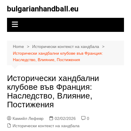
Skip
bulgarianhandball.eu
to
content
Home
Исторически контекст на хандбала
Исторически хандбални клубове във Франция:
Наследство, Влияние, Постижения
Исторически хандбални
клубове във Франция:
Наследство, Влияние,
Постижения
Камийл Лефевр
02/02/2026
0
Исторически контекст на хандбала