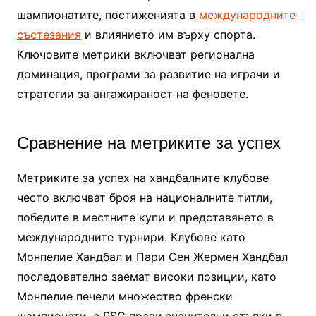
шампионатите, постиженията в
международните
състезания
и влиянието им върху спорта.
Ключовите метрики включват регионална
доминация, програми за развитие на играчи и
стратегии за ангажираност на феновете.
Сравнение на метриките за успех
Метриките за успех на хандбалните клубове
често включват броя на националните титли,
победите в местните купи и представянето в
международните турнири. Клубове като
Монпелие Хандбал и Пари Сен Жермен Хандбал
последователно заемат високи позиции, като
Монпелие печели множество френски