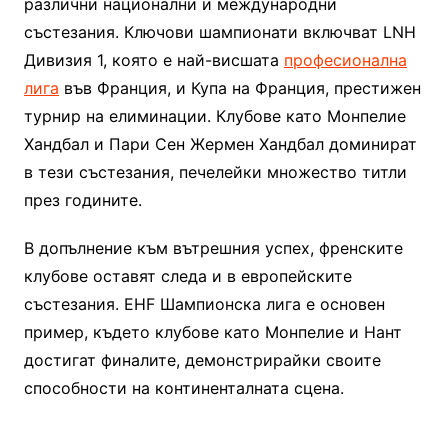
различни национални и международни
състезания. Ключови шампионати включват LNH
Дивизия 1, която е най-висшата
професионална
лига
във Франция, и Купа на Франция, престижен
турнир на елиминации. Клубове като Монпелие
Хандбал и Пари Сен Жермен Хандбал доминират
в тези състезания, печелейки множество титли
през годините.
В допълнение към вътрешния успех, френските
клубове оставят следа и в европейските
състезания. EHF Шампионска лига е основен
пример, където клубове като Монпелие и Нант
достигат финалите, демонстрирайки своите
способности на континенталната сцена.