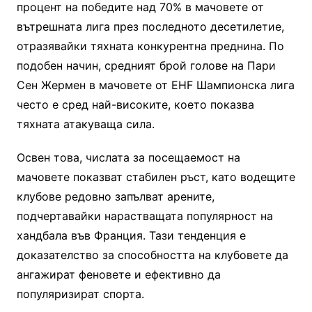
процент на победите над 70% в мачовете от
вътрешната лига през последното десетилетие,
отразявайки тяхната конкурентна преднина. По
подобен начин, средният брой голове на Пари
Сен Жермен в мачовете от EHF Шампионска лига
често е сред най-високите, което показва
тяхната атакуваща сила.
Освен това, числата за посещаемост на
мачовете показват стабилен ръст, като водещите
клубове редовно запълват арените,
подчертавайки нарастващата популярност на
хандбала във Франция. Тази тенденция е
доказателство за способността на клубовете да
ангажират феновете и ефективно да
популяризират спорта.