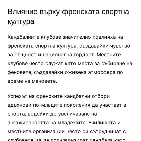
Влияние върху френската спортна
култура
Хандбалните клубове значително повлияха на
френската спортна култура, създавайки чувство
за общност и национална гордост. Местните
клубове често служат като места за събиране на
феновете, създавайки оживена атмосфера по
време на мачовете.
Успехът на френските хандбални отбори
вдъхнови по-младите поколения да участват в
спорта, водейки до увеличаване на
ангажираността на младежите. Училищата и
местните организации често си сътрудничат с
клубовете, за да популяризират хандбала като