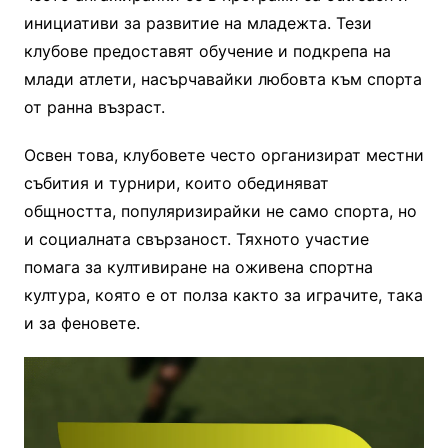
инициативи за развитие на младежта. Тези
клубове предоставят обучение и подкрепа на
млади атлети, насърчавайки любовта към спорта
от ранна възраст.
Освен това, клубовете често организират местни
събития и турнири, които обединяват
общността, популяризирайки не само спорта, но
и социалната свързаност. Тяхното участие
помага за култивиране на оживена спортна
култура, която е от полза както за играчите, така
и за феновете.