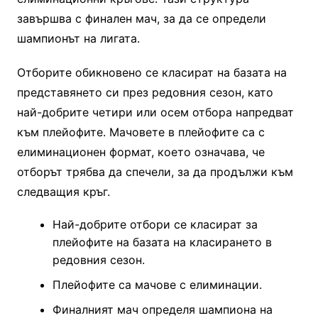
завършва с финален мач, за да се определи
шампионът на лигата.
Отборите обикновено се класират на базата на
представянето си през редовния сезон, като
най-добрите четири или осем отбора напредват
към плейофите. Мачовете в плейофите са с
елиминационен формат, което означава, че
отборът трябва да спечели, за да продължи към
следващия кръг.
Най-добрите отбори се класират за
плейофите на базата на класирането в
редовния сезон.
Плейофите са мачове с елиминации.
Финалният мач определя шампиона на