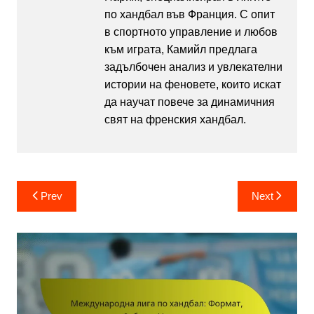
по хандбал във Франция. С опит
в спортното управление и любов
към играта, Камийл предлага
задълбочен анализ и увлекателни
истории на феновете, които искат
да научат повече за динамичния
свят на френския хандбал.
Post
Prev
Next
navigation