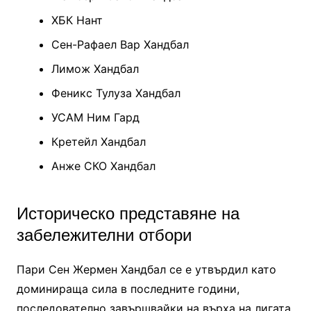
ХБК Нант
Сен-Рафаел Вар Хандбал
Лимож Хандбал
Феникс Тулуза Хандбал
УСАМ Ним Гард
Кретейл Хандбал
Анже СКО Хандбал
Историческо представяне на
забележителни отбори
Пари Сен Жермен Хандбал се е утвърдил като
доминираща сила в последните години,
последователно завършвайки на върха на лигата.