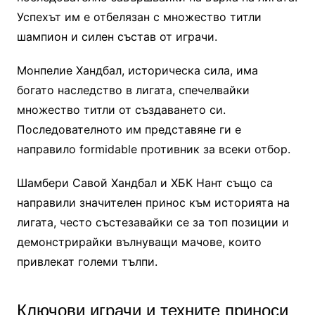
Успехът им е отбелязан с множество титли
шампион и силен състав от играчи.
Монпелие Хандбал, историческа сила, има
богато наследство в лигата, спечелвайки
множество титли от създаването си.
Последователното им представяне ги е
направило formidable противник за всеки отбор.
Шамбери Савой Хандбал и ХБК Нант също са
направили значителен принос към историята на
лигата, често състезавайки се за топ позиции и
демонстрирайки вълнуващи мачове, които
привлекат големи тълпи.
Ключови играчи и техните приноси