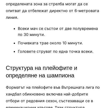
определената зона за стрелба могат да се
опитват да отбележат директно от 6-метровата
линия.
Всеки мач се състои от две полувремена
по 30 минути.
Почивката трае около 10 минути.
Головете струват по една точка всеки.
Структура на плейофите и
определяне на шампиона
Форматът на плейофите във Вътрешната лига по
хандбал обикновено включва най-добрите
отбори от редовния сезон, състезаващи се в
елиминационни кръгове. Тази структура