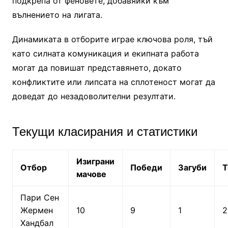
подкрепа от феновете, добавяйки към
вълнението на лигата.
Динамиката в отборите играе ключова роля, тъй
като силната комуникация и екипната работа
могат да повишат представянето, докато
конфликтите или липсата на сплотеност могат да
доведат до незадоволителни резултати.
Текущи класирания и статистики
Изиграни
Отбор
Победи
Загуби
Т
мачове
Пари Сен
Жермен
10
9
1
2
Хандбал