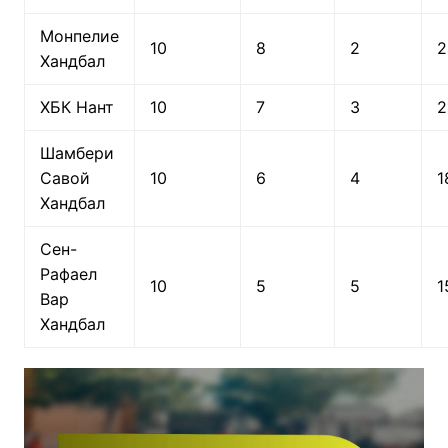
Монпелие
10
8
2
2
Хандбал
ХБК Нант
10
7
3
2
Шамбери
Савой
10
6
4
1
Хандбал
Сен-
Рафаел
10
5
5
1
Вар
Хандбал