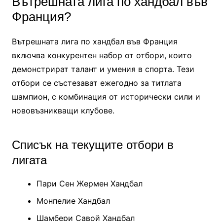
Вътрешната лига по хандбал във
Франция?
Вътрешната лига по хандбал във Франция
включва конкурентен набор от отбори, които
демонстрират талант и умения в спорта. Тези
отбори се състезават ежегодно за титлата
шампион, с комбинация от исторически сили и
нововъзникващи клубове.
Списък на текущите отбори в
лигата
Пари Сен Жермен Хандбал
Монпелие Хандбал
Шамбери Савой Хандбал