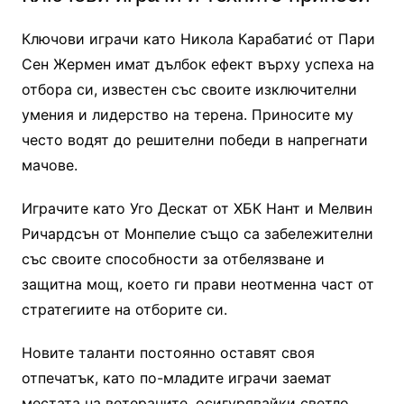
Ключови играчи като Никола Карабатиć от Пари
Сен Жермен имат дълбок ефект върху успеха на
отбора си, известен със своите изключителни
умения и лидерство на терена. Приносите му
често водят до решителни победи в напрегнати
мачове.
Играчите като Уго Дескат от ХБК Нант и Мелвин
Ричардсън от Монпелие също са забележителни
със своите способности за отбелязване и
защитна мощ, което ги прави неотменна част от
стратегиите на отборите си.
Новите таланти постоянно оставят своя
отпечатък, като по-младите играчи заемат
местата на ветераните, осигурявайки светло