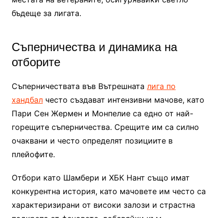
бъдеще за лигата.
Съперничества и динамика на
отборите
Съперничествата във Вътрешната
лига по
хандбал
често създават интензивни мачове, като
Пари Сен Жермен и Монпелие са едно от най-
горещите съперничества. Срещите им са силно
очаквани и често определят позициите в
плейофите.
Отбори като Шамбери и ХБК Нант също имат
конкурентна история, като мачовете им често са
характеризирани от високи залози и страстна