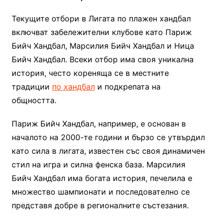
Текущите отбори в Лигата по плажен хандбал
включват забележителни клубове като Париж
Бийч Хандбал, Марсилия Бийч Хандбал и Ница
Бийч Хандбал. Всеки отбор има своя уникална
история, често кореняща се в местните
традиции
по хандбал
и подкрепата на
общността.
Париж Бийч Хандбал, например, е основан в
началото на 2000-те години и бързо се утвърдил
като сила в лигата, известен със своя динамичен
стил на игра и силна фенска база. Марсилия
Бийч Хандбал има богата история, печелила е
множество шампионати и последователно се
представя добре в регионалните състезания.