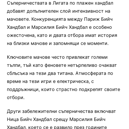
Съперничествата в Лигата по плажен хандбал
добавят допълнителен слой интензивност на
мачовете. Конкуренцията между Париж Бийч
Хандбал и Марсилия Бийч Хандбал е особено
ожесточена, като и двата отбора имат история
на близки мачове и запомнящи се моменти.
Ключовите мачове често привлекат големи
тълпи, тъй като феновете нетърпеливо очакват
сблъсъка на тези два титана. Атмосферата по
време на тези игри е електрическа, с
поддръжници, които страстно подкрепят своите
отбори.
Други забележителни съперничества включват
Ница Бийч Хандбал срещу Марсилия Бийч
Хандбал, което се е развило през годините