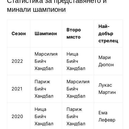
Статистика за представянето и
минали шампиони
Най-
Второ
Сезон
Шампион
добър
място
стрелец
Марсилия
Ница
Мари
2022
Бийч
Бийч
Дюпон
Хандбал
Хандбал
Париж
Марсилия
Лукас
2021
Бийч
Бийч
Мартин
Хандбал
Хандбал
Ница
Париж
Ема
2020
Бийч
Бийч
Лефевр
Хандбал
Хандбал