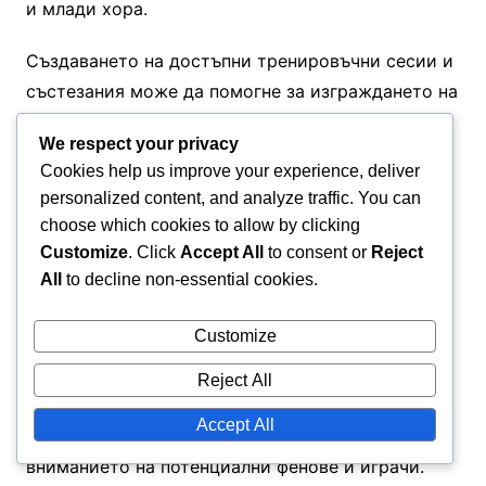
и млади хора.
Създаването на достъпни тренировъчни сесии и
състезания може да помогне за изграждането на
любов към спорта сред младежите, създавайки
We respect your privacy
силна основа за бъдещи таланти в лигата.
Cookies help us improve your experience, deliver
personalized content, and analyze traffic. You can
Предизвикателства в
choose which cookies to allow by clicking
Customize
. Click
Accept All
to consent or
Reject
популяризирането на спорта
All
to decline non-essential cookies.
Эфективното популяризиране на плажния
Customize
хандбал остава предизвикателство поради
относително ниския му профил във Франция.
Reject All
Лигата трябва да разработи иновативни
Accept All
маркетингови стратегии, за да привлече
вниманието на потенциални фенове и играчи.