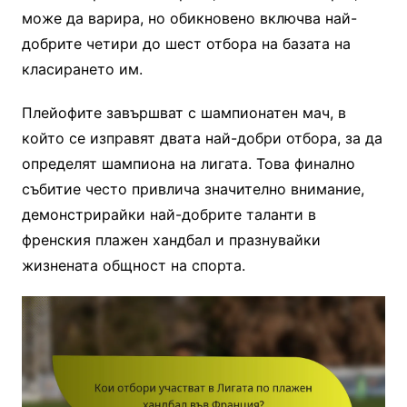
може да варира, но обикновено включва най-
добрите четири до шест отбора на базата на
класирането им.
Плейофите завършват с шампионатен мач, в
който се изправят двата най-добри отбора, за да
определят шампиона на лигата. Това финално
събитие често привлича значително внимание,
демонстрирайки най-добрите таланти в
френския плажен хандбал и празнувайки
жизнената общност на спорта.