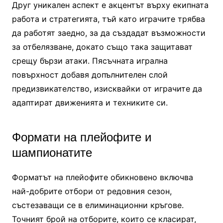
Друг уникален аспект е акцентът върху екипната
работа и стратегията, тъй като играчите трябва
да работят заедно, за да създадат възможности
за отбелязване, докато също така защитават
срещу бързи атаки. Пясъчната игрална
повърхност добавя допълнителен слой
предизвикателство, изисквайки от играчите да
адаптират движенията и техниките си.
Формати на плейофите и
шампионатите
Форматът на плейофите обикновено включва
най-добрите отбори от редовния сезон,
състезаващи се в елиминационни кръгове.
Точният брой на отборите, които се класират,