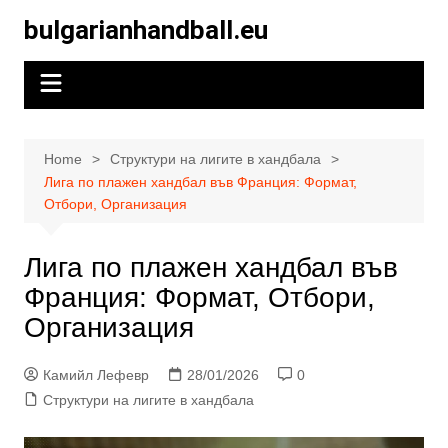
Skip
bulgarianhandball.eu
to
content
Home
Структури на лигите в хандбала
Лига по плажен хандбал във Франция: Формат,
Отбори, Организация
Лига по плажен хандбал във
Франция: Формат, Отбори,
Организация
Камийл Лефевр
28/01/2026
0
Структури на лигите в хандбала