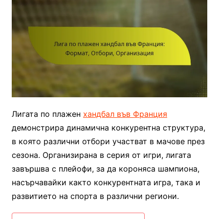
Лигата по плажен
хандбал във Франция
демонстрира динамична конкурентна структура,
в която различни отбори участват в мачове през
сезона. Организирана в серия от игри, лигата
завършва с плейофи, за да короняса шампиона,
насърчавайки както конкурентната игра, така и
развитието на спорта в различни региони.