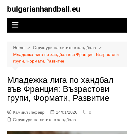
Skip
bulgarianhandball.eu
to
content
Home
Структури на лигите в хандбала
Младежка лига по хандбал във Франция: Възрастови
групи, Формати, Развитие
Младежка лига по хандбал
във Франция: Възрастови
групи, Формати, Развитие
Камийл Лефевр
14/01/2026
0
Структури на лигите в хандбала