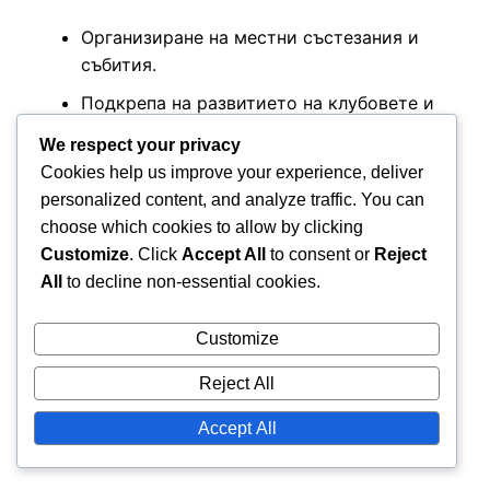
Организиране на местни състезания и
събития.
Подкрепа на развитието на клубовете и
набирането на играчи.
We respect your privacy
Предоставяне на обучение и ресурси за
Cookies help us improve your experience, deliver
местните треньори.
personalized content, and analyze traffic. You can
choose which cookies to allow by clicking
Като се фокусират върху местните нужди, тези
Customize
. Click
Accept All
to consent or
Reject
управляващи органи помагат за създаването на
All
to decline non-essential cookies.
по-достъпна и ангажираща среда за младите
атлети.
Customize
Reject All
Сътрудничество с училища и
Accept All
програми за общността