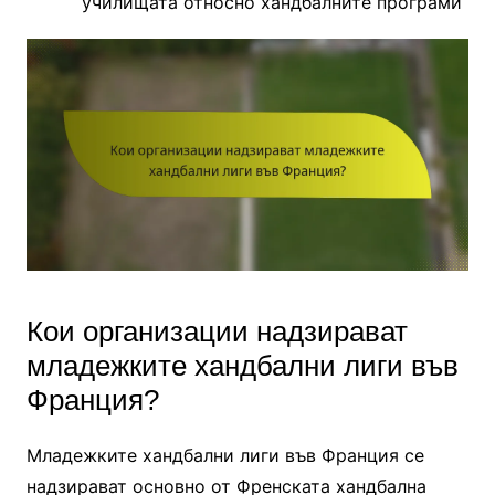
училищата относно хандбалните програми
Кои организации надзирават
младежките хандбални лиги във
Франция?
Младежките хандбални лиги във Франция се
надзирават основно от Френската хандбална