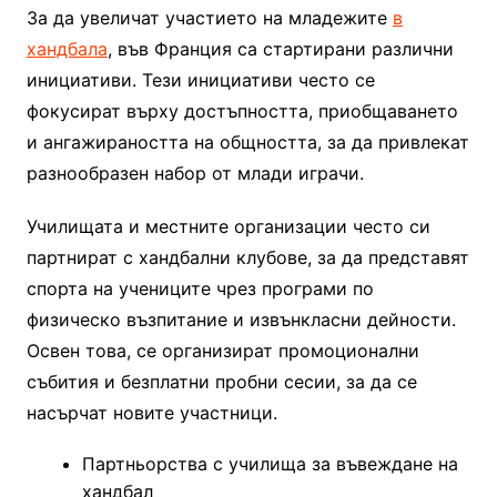
За да увеличат участието на младежите
в
хандбала
, във Франция са стартирани различни
инициативи. Тези инициативи често се
фокусират върху достъпността, приобщаването
и ангажираността на общността, за да привлекат
разнообразен набор от млади играчи.
Училищата и местните организации често си
партнират с хандбални клубове, за да представят
спорта на учениците чрез програми по
физическо възпитание и извънкласни дейности.
Освен това, се организират промоционални
събития и безплатни пробни сесии, за да се
насърчат новите участници.
Партньорства с училища за въвеждане на
хандбал