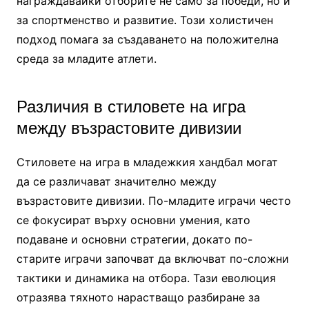
награждавайки отборите не само за победи, но и
за спортменство и развитие. Този холистичен
подход помага за създаването на положителна
среда за младите атлети.
Различия в стиловете на игра
между възрастовите дивизии
Стиловете на игра в младежкия хандбал могат
да се различават значително между
възрастовите дивизии. По-младите играчи често
се фокусират върху основни умения, като
подаване и основни стратегии, докато по-
старите играчи започват да включват по-сложни
тактики и динамика на отбора. Тази еволюция
отразява тяхното нарастващо разбиране за