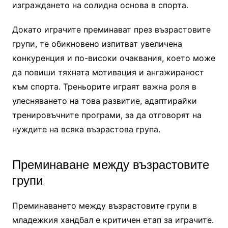
изграждането на солидна основа в спорта.
Докато играчите преминават през възрастовите
групи, те обикновено изпитват увеличена
конкуренция и по-високи очаквания, което може
да повиши тяхната мотивация и ангажираност
към спорта. Треньорите играят важна роля в
улесняването на това развитие, адаптирайки
тренировъчните програми, за да отговорят на
нуждите на всяка възрастова група.
Преминаване между възрастовите
групи
Преминаването между възрастовите групи в
младежкия хандбал е критичен етап за играчите.