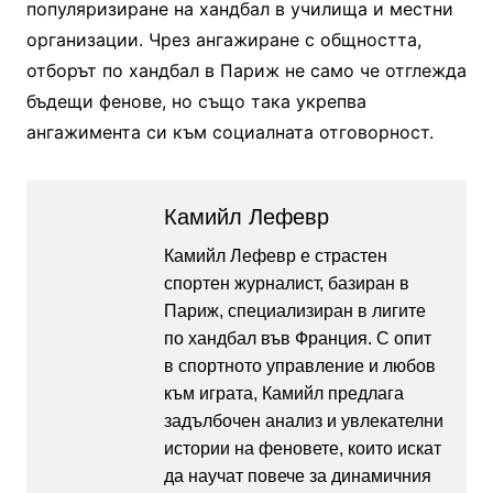
популяризиране на хандбал в училища и местни
организации. Чрез ангажиране с общността,
отборът по хандбал в Париж не само че отглежда
бъдещи фенове, но също така укрепва
ангажимента си към социалната отговорност.
Камийл Лефевр
Камийл Лефевр е страстен
спортен журналист, базиран в
Париж, специализиран в лигите
по хандбал във Франция. С опит
в спортното управление и любов
към играта, Камийл предлага
задълбочен анализ и увлекателни
истории на феновете, които искат
да научат повече за динамичния