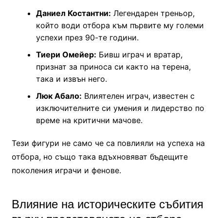
Даниел Костантни:
Легендарен треньор,
който води отбора към първите му големи
успехи през 90-те години.
Тиери Омейер:
Бивш играч и вратар,
признат за приноса си както на терена,
така и извън него.
Люк Абало:
Влиятелен играч, известен с
изключителните си умения и лидерство по
време на критични мачове.
Тези фигури не само че са повлияли на успеха на
отбора, но също така вдъхновяват бъдещите
поколения играчи и фенове.
Влияние на историческите събития