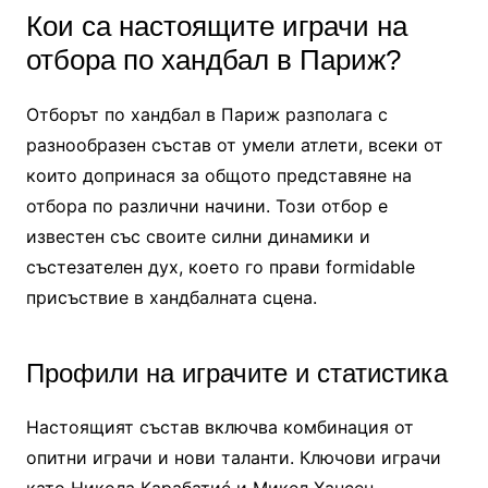
Кои са настоящите играчи на
отбора по хандбал в Париж?
Отборът по хандбал в Париж разполага с
разнообразен състав от умели атлети, всеки от
които допринася за общото представяне на
отбора по различни начини. Този отбор е
известен със своите силни динамики и
състезателен дух, което го прави formidable
присъствие в хандбалната сцена.
Профили на играчите и статистика
Настоящият състав включва комбинация от
опитни играчи и нови таланти. Ключови играчи
като Никола Карабатиć и Микел Хансен