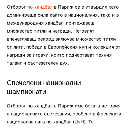
Отборът
по хандбал
в Париж се е утвърдил като
доминираща сила както в националния, така и в
международния хандбал, притежаващ
множество титли и награди. Неговият
впечатляващ рекорд включва множество титли
от лиги, победи в Европейския куп и колекция от
награди за играчи, които подчертават техния
талант и състезателен дух.
Спечелени национални
шампионати
Отборът по хандбал в Париж има богата история
в националните състезания, особено в Френската
национална лига по хандбал (LNH). Те