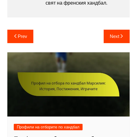
свят на френския хандбал.
Post
Prev
Next
navigation
Профили на отборите по хандбал