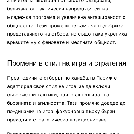
значителна еволюция от своето създаване,
белязана от тактически напредъци, силна
младежка програма и увеличена ангажираност с
общността. Тези промени не само че подобриха
представянето на отбора, но също така укрепиха
връзките му с феновете и местната общност.
Промени в стил на игра и стратегия
През годините отборът по хандбал в Париж е
адаптирал своя стил на игра, за да включи
съвременни тактики, които акцентират на
бързината и агилността. Тази промяна доведе до
по-динамична игра, фокусирана върху бързи
преходи и стратегическо позициониране.