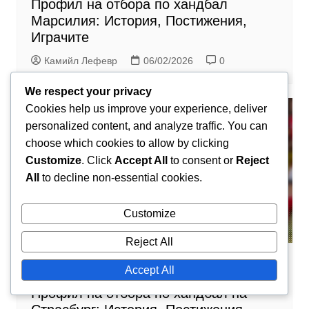
Профил на отбора по хандбал
Марсилия: История, Постижения,
Играчите
Камийл Лефевр
06/02/2026
0
We respect your privacy
Cookies help us improve your experience, deliver
personalized content, and analyze traffic. You can
choose which cookies to allow by clicking
Customize
. Click
Accept All
to consent or
Reject
All
to decline non-essential cookies.
Customize
Reject All
Профили на отборите по хандбал
Accept All
Профил на отбора по хандбал на