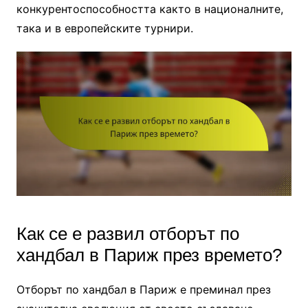
конкурентоспособността както в националните,
така и в европейските турнири.
Как се е развил отборът по
хандбал в Париж през времето?
Отборът по хандбал в Париж е преминал през