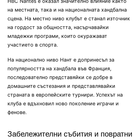
HBC Nantes е оказал значително влияние както
на местната, така и на националната хандбална
сцена. На местно ниво клубът е станал източник
на гордост за общността, насърчавайки
младежки програми, които окуражават
участието в спорта.
На национално ниво Нант е допринесъл за
популярността на хандбала във Франция,
последователно представяйки се добре в
домашните състезания и представлявайки
страната в европейските турнири. Успехът на
клуба е вдъхновил ново поколение играчи и
фенове.
Забележителни събития и повратни