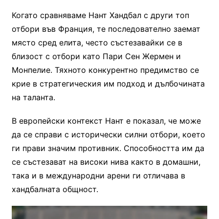
Когато сравняваме Нант Хандбал с други топ
отбори във Франция, те последователно заемат
място сред елита, често състезавайки се в
близост с отбори като Пари Сен Жермен и
Монпелие. Тяхното конкурентно предимство се
крие в стратегическия им подход и дълбочината
на таланта.
В европейски контекст Нант е показал, че може
да се справи с исторически силни отбори, което
ги прави значим противник. Способността им да
се състезават на високи нива както в домашни,
така и в международни арени ги отличава в
хандбалната общност.