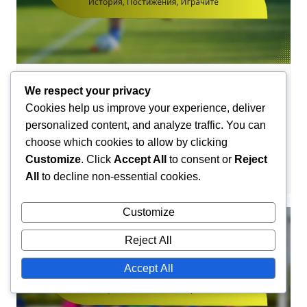
Профили на отборите по хандбал
We respect your privacy
Cookies help us improve your experience, deliver
Профил на отбора по хандбал
personalized content, and analyze traffic. You can
Монпелие: История, Постижения,
choose which cookies to allow by clicking
Играчите
Customize
. Click
Accept All
to consent or
Reject
Камийл Лефевр
05/02/2026
0
All
to decline non-essential cookies.
Customize
Reject All
Accept All