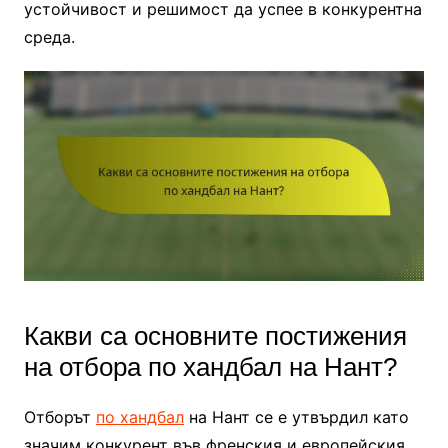
устойчивост и решимост да успее в конкурентна
среда.
Какви са основните постижения
на отбора по хандбал на Нант?
Отборът
по хандбал
на Нант се е утвърдил като
значим конкурент във френския и европейския