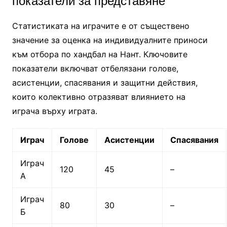
показатели за представяне
Статистиката на играчите е от съществено
значение за оценка на индивидуалните приноси
към отбора по хандбал на Нант. Ключовите
показатели включват отбелязани голове,
асистенции, спасявания и защитни действия,
които колективно отразяват влиянието на
играча върху играта.
Играч
Голове
Асистенции
Спасявания
Играч
120
45
–
А
Играч
80
30
–
Б