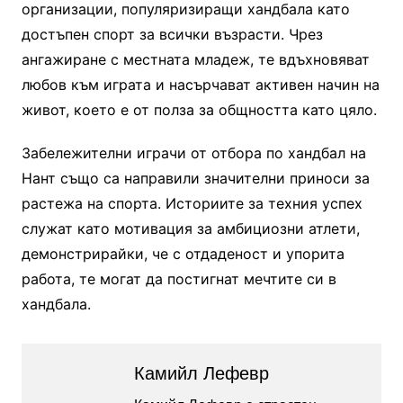
организации, популяризиращи хандбала като
достъпен спорт за всички възрасти. Чрез
ангажиране с местната младеж, те вдъхновяват
любов към играта и насърчават активен начин на
живот, което е от полза за общността като цяло.
Забележителни играчи от отбора по хандбал на
Нант също са направили значителни приноси за
растежа на спорта. Историите за техния успех
служат като мотивация за амбициозни атлети,
демонстрирайки, че с отдаденост и упорита
работа, те могат да постигнат мечтите си в
хандбала.
Камийл Лефевр