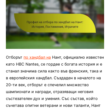
Отборът
по хандбал на
Нант, официално известен
като HBC Nantes, се гордее с богата история и е
станал значима сила както във френския, така и
в европейския хандбал. Създаден в началото на
20-ти век, отборът е спечелил множество
шампионати и награди, отразяващи неговия
състезателен дух и умения. Със състав, който
съчетава опитни ветерани и нови таланти, Нант