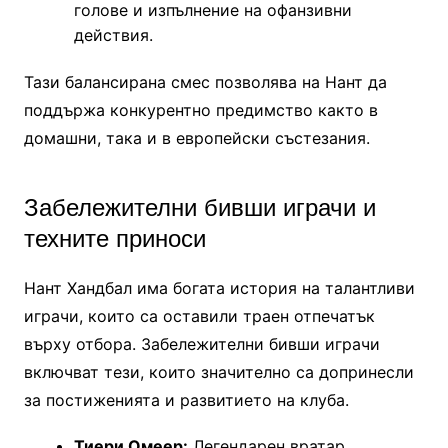
голове и изпълнение на офанзивни
действия.
Тази балансирана смес позволява на Нант да
поддържа конкурентно предимство както в
домашни, така и в европейски състезания.
Забележителни бивши играчи и
техните приноси
Нант Хандбал има богата история на талантливи
играчи, които са оставили траен отпечатък
върху отбора. Забележителни бивши играчи
включват тези, които значително са допринесли
за постиженията и развитието на клуба.
Тиери Омеер:
Легендарен вратар,