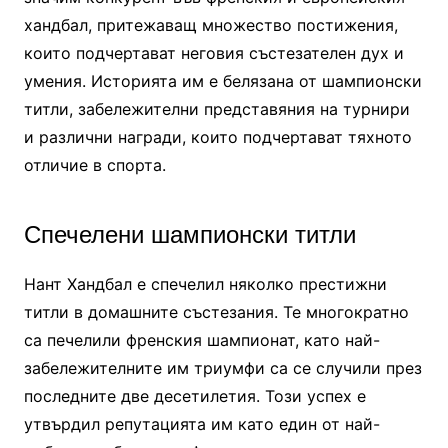
хандбал, притежаващ множество постижения,
които подчертават неговия състезателен дух и
умения. Историята им е белязана от шампионски
титли, забележителни представяния на турнири
и различни награди, които подчертават тяхното
отличие в спорта.
Спечелени шампионски титли
Нант Хандбал е спечелил няколко престижни
титли в домашните състезания. Те многократно
са печелили френския шампионат, като най-
забележителните им триумфи са се случили през
последните две десетилетия. Този успех е
утвърдил репутацията им като един от най-