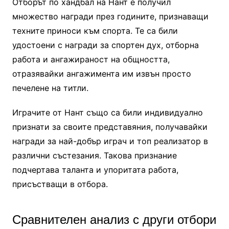
Отборът по хандбал на Нант е получил
множество награди през годините, признаващи
техните приноси към спорта. Те са били
удостоени с награди за спортен дух, отборна
работа и ангажираност на общността,
отразявайки ангажимента им извън просто
печелене на титли.
Играчите от Нант също са били индивидуално
признати за своите представяния, получавайки
награди за най-добър играч и топ реализатор в
различни състезания. Такова признание
подчертава таланта и упоритата работа,
присъстващи в отбора.
Сравнителен анализ с други отбори