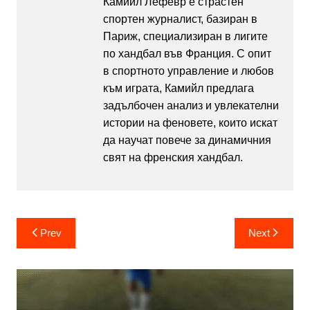
Камийл Лефевр е страстен
спортен журналист, базиран в
Париж, специализиран в лигите
по хандбал във Франция. С опит
в спортното управление и любов
към играта, Камийл предлага
задълбочен анализ и увлекателни
истории на феновете, които искат
да научат повече за динамичния
свят на френския хандбал.
Post
Prev
Next
navigation