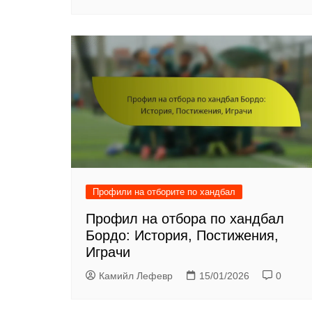
Профили на отборите по хандбал
Профил на отбора по хандбал
Бордо: История, Постижения,
Играчи
Камийл Лефевр
15/01/2026
0