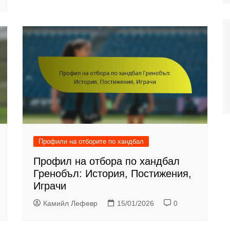
Профили на отборите по хандбал
Профил на отбора по хандбал
Гренобъл: История, Постижения,
Играчи
Камийл Лефевр
15/01/2026
0