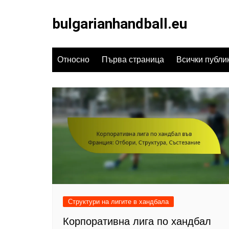
Skip
to
bulgarianhandball.eu
content
Относно
Първа страница
Всички публи
Структури на лигите в хандбала
Корпоративна лига по хандбал