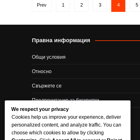
Posts
Prev
1
2
3
4
5
pagination
Правна информация
Общи условия
Относно
Свържете се
Предпочитания за бисквитки
We respect your privacy
Политика за поверителност
Cookies help us improve your experience, deliver
personalized content, and analyze traffic. You can
choose which cookies to allow by clicking