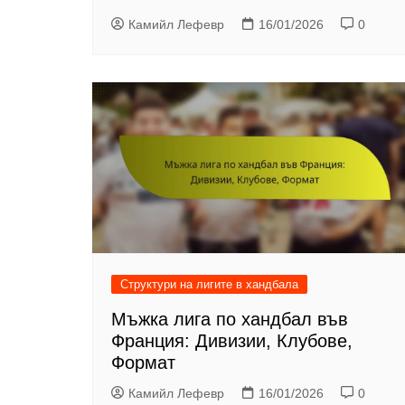
Камийл Лефевр
16/01/2026
0
Структури на лигите в хандбала
Мъжка лига по хандбал във
Франция: Дивизии, Клубове,
Формат
Камийл Лефевр
16/01/2026
0