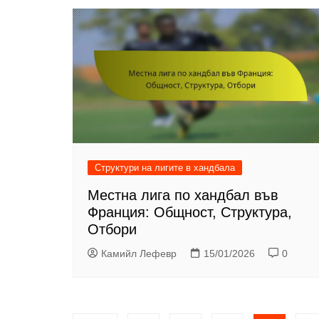
Структури на лигите в хандбала
Местна лига по хандбал във
Франция: Общност, Структура,
Отбори
Камийл Лефевр
15/01/2026
0