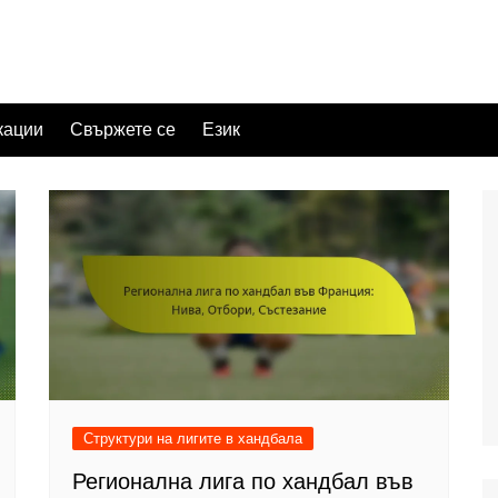
кации
Свържете се
Език
Структури на лигите в хандбала
Регионална лига по хандбал във