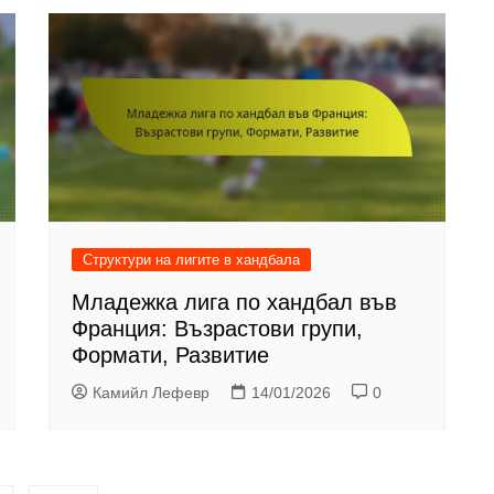
Структури на лигите в хандбала
Младежка лига по хандбал във
Франция: Възрастови групи,
Формати, Развитие
Камийл Лефевр
14/01/2026
0