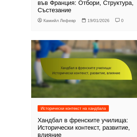
във Франция: Отбори, Структура,
Състезание
Камийл Лефевр
19/01/2026
0
Исторически контекст на хандбала
Хандбал в френските училища:
Исторически контекст, развитие,
влияние