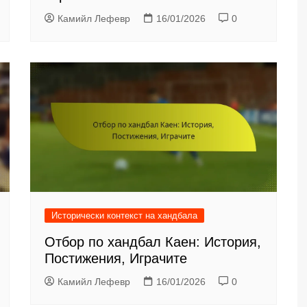
Камийл Лефевр
16/01/2026
0
Исторически контекст на хандбала
Отбор по хандбал Каен: История,
Постижения, Играчите
Камийл Лефевр
16/01/2026
0