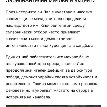
Забележителни мачове и акценти
През историята си Лил е участвал в няколко
запомнящи се мача, които са определили
наследството им. Ключовите игри срещу
съпернически отбори често привлекат
значителни тълпи и демонстрират
интензивността на конкуренцията в хандбала.
Един от най-забележителните мачове беше
вълнуваща плейофна среща, в която Лил
преодоля значителен дефицит, за да осигури
победа, демонстрирайки своята устойчивост и
решителност. Такива моменти не само развлекат
феновете, но и укрепват мястото на отбора в
историята на хандбала.