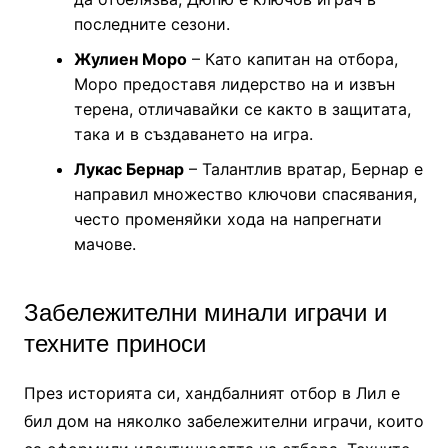
последните сезони.
Жулиен Моро
– Като капитан на отбора,
Моро предоставя лидерство на и извън
терена, отличавайки се както в защитата,
така и в създаването на игра.
Лукас Бернар
– Талантлив вратар, Бернар е
направил множество ключови спасявания,
често променяйки хода на напрегнати
мачове.
Забележителни минали играчи и
техните приноси
През историята си, хандбалният отбор в Лил е
бил дом на няколко забележителни играчи, които