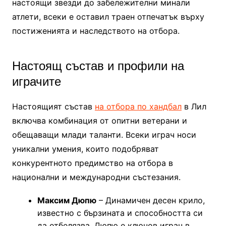
настоящи звезди до забележителни минали
атлети, всеки е оставил траен отпечатък върху
постиженията и наследството на отбора.
Настоящ състав и профили на
играчите
Настоящият състав
на отбора по хандбал
в Лил
включва комбинация от опитни ветерани и
обещаващи млади таланти. Всеки играч носи
уникални умения, които подобряват
конкурентното предимство на отбора в
национални и международни състезания.
Максим Дюпю
– Динамичен десен крило,
известно с бързината и способността си
да отбелязва, Дюпю е ключов играч в