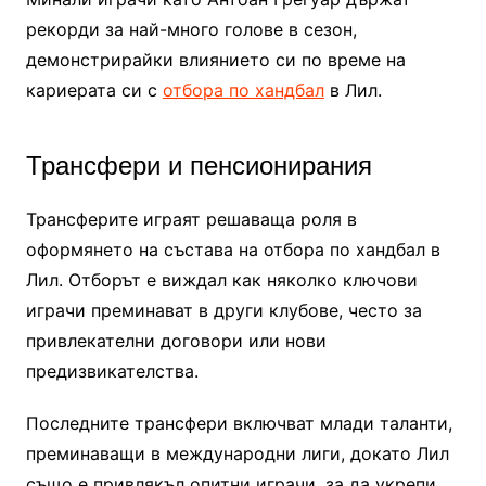
рекорди за най-много голове в сезон,
демонстрирайки влиянието си по време на
кариерата си с
отбора по хандбал
в Лил.
Трансфери и пенсионирания
Трансферите играят решаваща роля в
оформянето на състава на отбора по хандбал в
Лил. Отборът е виждал как няколко ключови
играчи преминават в други клубове, често за
привлекателни договори или нови
предизвикателства.
Последните трансфери включват млади таланти,
преминаващи в международни лиги, докато Лил
също е привлякъл опитни играчи, за да укрепи