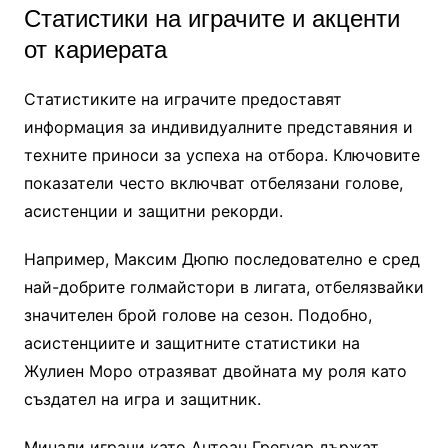
Статистики на играчите и акценти
от кариерата
Статистиките на играчите предоставят
информация за индивидуалните представяния и
техните приноси за успеха на отбора. Ключовите
показатели често включват отбелязани голове,
асистенции и защитни рекорди.
Например, Максим Дюпю последователно е сред
най-добрите голмайстори в лигата, отбелязвайки
значителен брой голове на сезон. Подобно,
асистенциите и защитните статистики на
Жулиен Моро отразяват двойната му роля като
създател на игра и защитник.
Минали играчи като Антоан Грегуар държат