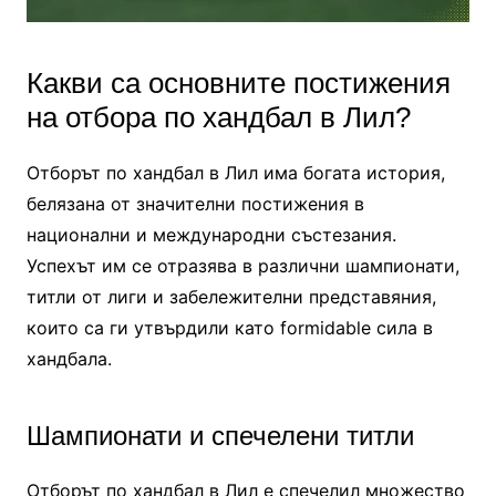
Какви са основните постижения
на отбора по хандбал в Лил?
Отборът по хандбал в Лил има богата история,
белязана от значителни постижения в
национални и международни състезания.
Успехът им се отразява в различни шампионати,
титли от лиги и забележителни представяния,
които са ги утвърдили като formidable сила в
хандбала.
Шампионати и спечелени титли
Отборът по хандбал в Лил е спечелил множество