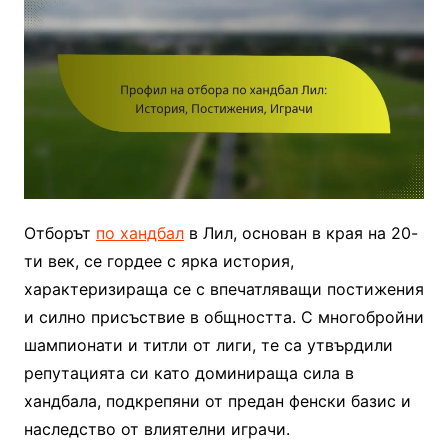
Отборът
по хандбал
в Лил, основан в края на 20-
ти век, се гордее с ярка история,
характеризираща се с впечатляващи постижения
и силно присъствие в общността. С многобройни
шампионати и титли от лиги, те са утвърдили
репутацията си като доминираща сила в
хандбала, подкрепяни от предан фенски базис и
наследство от влиятелни играчи.