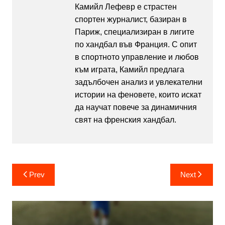
Камийл Лефевр е страстен
спортен журналист, базиран в
Париж, специализиран в лигите
по хандбал във Франция. С опит
в спортното управление и любов
към играта, Камийл предлага
задълбочен анализ и увлекателни
истории на феновете, които искат
да научат повече за динамичния
свят на френския хандбал.
Post
Prev
Next
navigation