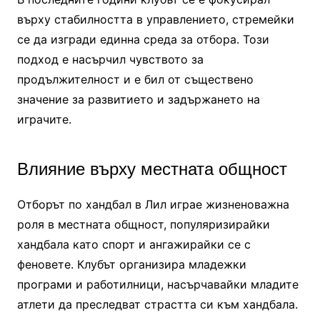
върху стабилността в управлението, стремейки
се да изгради единна среда за отбора. Този
подход е насърчил чувството за
продължителност и е бил от съществено
значение за развитието и задържането на
играчите.
Влияние върху местната общност
Отборът по хандбал в Лил играе жизненоважна
роля в местната общност, популяризирайки
хандбала като спорт и ангажирайки се с
феновете. Клубът организира младежки
програми и работилници, насърчавайки младите
атлети да преследват страстта си към хандбала.