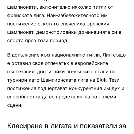
шампионати, включително няколко титли от
френската лига. Най-забележителното им
постижение е, когато спечелиха френския
шампионат, демонстрирайки доминацията си в
спорта през този период.
В допълнение към националните титли, Лил също
е оставил своя отпечатък в европейските
състезания, достигайки по-късните етапи на
турнири като Шампионската лига на ЕХФ. Тези
постижения подчертават конкурентния им дух и
способността да се представят на по-големи
сцени.
Класиране в лигата и показатели за