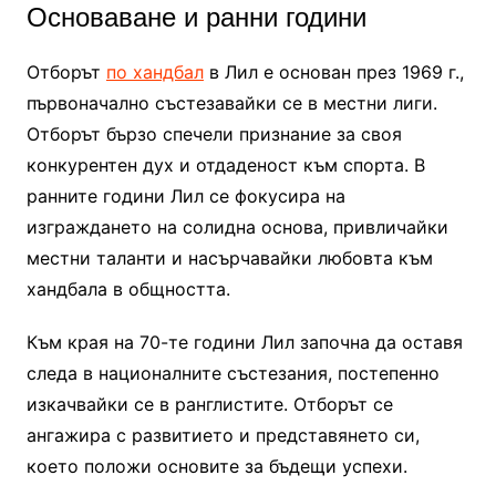
Основаване и ранни години
Отборът
по хандбал
в Лил е основан през 1969 г.,
първоначално състезавайки се в местни лиги.
Отборът бързо спечели признание за своя
конкурентен дух и отдаденост към спорта. В
ранните години Лил се фокусира на
изграждането на солидна основа, привличайки
местни таланти и насърчавайки любовта към
хандбала в общността.
Към края на 70-те години Лил започна да оставя
следа в националните състезания, постепенно
изкачвайки се в ранглистите. Отборът се
ангажира с развитието и представянето си,
което положи основите за бъдещи успехи.