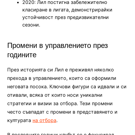
2020: Лил постигна забележително
класиране в лигата, демонстрирайки
устойчивост през предизвикателни
сезони.
Промени в управлението през
годините
През историята си Лил е преживял няколко
прехода в управлението, които са оформили
неговата посока. Ключови фигури са идвали и си
отивали, всяка от които носи уникални
стратегии и визии за отбора. Тези промени
често съвпадат с промени в представянето и
културата
на отбора
.
В последните години клубът се е фокусирал