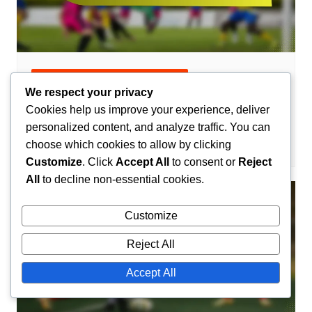
Профили на отборите по хандбал
We respect your privacy
Профил на отбора по хандбал на
Cookies help us improve your experience, deliver
Рен: История, Постижения, Играчите
personalized content, and analyze traffic. You can
Камийл Лефевр
05/02/2026
0
choose which cookies to allow by clicking
Customize
. Click
Accept All
to consent or
Reject
All
to decline non-essential cookies.
Customize
Reject All
Accept All